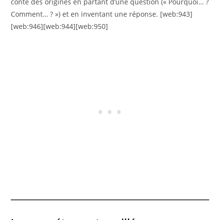
conte des origines en partant d’une question (« Pourquoi… ?
Comment… ? ») et en inventant une réponse. [web:943]
[web:946][web:944][web:950]