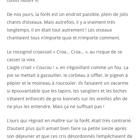
contes nature »)
De nos jours, la forêt est un endroit paisible, plein de jolis
chants d’oiseaux. Mais autrefois, il y a vraiment très
longtemps, il en était tout autrement ! Les oiseaux
chantaient tous n’importe quoi et n’importe comment.
Le rossignol croassait « Croa… Croa… », au risque de se
casser la voix.
L’aigle criait « Coucou ! », en s’égosillant comme un fou. La
pie se mettait à gazouiller, le corbeau à siffler, le pigeon à
pépier et le moineau à roucouler. Ils faisaient un vacarme
si épouvantable que les lapins, les sangliers et les biches
s’étaient enfoncés de gros bonnets sur les oreilles afin de
ne plus les entendre. Mais ça ne suffisait pas !
L’ours qui régnait en maître sur la forêt, était très contrarié.
D’autant plus qu’il aimait bien faire sa petite sieste après
son déjeuner et que ces cris désordonnés l’empêchaient de