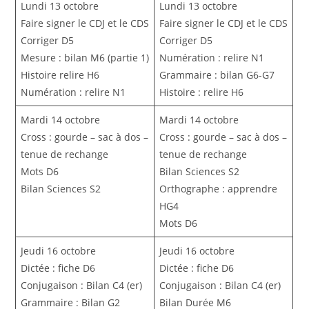
Lundi 13 octobre
Lundi 13 octobre
Faire signer le CDJ et le CDS
Faire signer le CDJ et le CDS
Corriger D5
Corriger D5
Mesure : bilan M6 (partie 1)
Numération : relire N1
Histoire relire H6
Grammaire : bilan G6-G7
Numération : relire N1
Histoire : relire H6
Mardi 14 octobre
Mardi 14 octobre
Cross : gourde – sac à dos –
Cross : gourde – sac à dos –
tenue de rechange
tenue de rechange
Mots D6
Bilan Sciences S2
Bilan Sciences S2
Orthographe : apprendre
HG4
Mots D6
Jeudi 16 octobre
Jeudi 16 octobre
Dictée : fiche D6
Dictée : fiche D6
Conjugaison : Bilan C4 (er)
Conjugaison : Bilan C4 (er)
Grammaire : Bilan G2
Bilan Durée M6