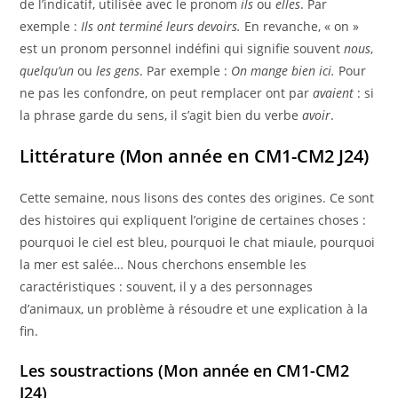
de l’indicatif, utilisée avec le pronom
ils
ou
elles
. Par
exemple :
Ils ont terminé leurs devoirs.
En revanche, « on »
est un pronom personnel indéfini qui signifie souvent
nous
,
quelqu’un
ou
les gens
. Par exemple :
On mange bien ici.
Pour
ne pas les confondre, on peut remplacer ont par
avaient
: si
la phrase garde du sens, il s’agit bien du verbe
avoir
.
Littérature (Mon année en CM1-CM2 J24)
Cette semaine, nous lisons des contes des origines. Ce sont
des histoires qui expliquent l’origine de certaines choses :
pourquoi le ciel est bleu, pourquoi le chat miaule, pourquoi
la mer est salée… Nous cherchons ensemble les
caractéristiques : souvent, il y a des personnages
d’animaux, un problème à résoudre et une explication à la
fin.
Les soustractions (
Mon année en CM1-CM2
J24)