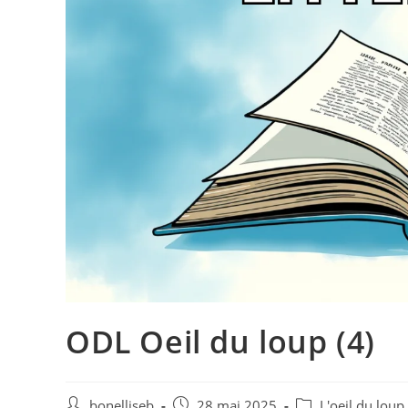
ODL Oeil du loup (4)
bonelliseb
28 mai 2025
L'oeil du loup