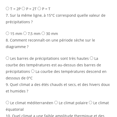
T = 2P
P = 2T
P = T
7. Sur la même ligne, à 15°C correspond quelle valeur de
précipitations ?
15 mm
7,5 mm
30 mm
8. Comment reconnaît-on une période sèche sur le
diagramme ?
Les barres de précipitations sont très hautes
La
courbe des températures est au-dessus des barres de
précipitations
La courbe des températures descend en
dessous de 0°C
9. Quel climat a des étés chauds et secs, et des hivers doux
et humides ?
Le climat méditerranéen
Le climat polaire
Le climat
équatorial
10. Quel climat a une faible amplitude thermique et des