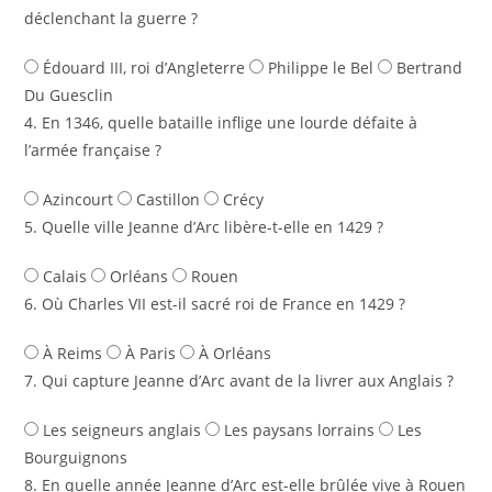
déclenchant la guerre ?
Édouard III, roi d’Angleterre
Philippe le Bel
Bertrand
Du Guesclin
4. En 1346, quelle bataille inflige une lourde défaite à
l’armée française ?
Azincourt
Castillon
Crécy
5. Quelle ville Jeanne d’Arc libère-t-elle en 1429 ?
Calais
Orléans
Rouen
6. Où Charles VII est-il sacré roi de France en 1429 ?
À Reims
À Paris
À Orléans
7. Qui capture Jeanne d’Arc avant de la livrer aux Anglais ?
Les seigneurs anglais
Les paysans lorrains
Les
Bourguignons
8. En quelle année Jeanne d’Arc est-elle brûlée vive à Rouen