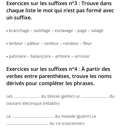
Exercices sur les suffixes n°3 : Trouve dans
chaque liste le mot qui n’est pas formé avec
un suffixe.
▪ branchage – outillage – esclavage – page – salage
▪ lenteur – pâleur – senteur – rondeur – fleur
▪ patinoire – balançoire – armoire – arrosoir
Exercices sur les suffixes n°4 : À partir des
verbes entre parenthèses, trouve les noms
dérivés pour compléter les phrases.
Les ……………………. du blessé (gémir) Le …………………….. du
courant électrique (rétablir)
La …………………………………. du malade (guérir) Le
…………………………………. du roi (couronner)