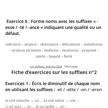
Exercice 6 : Forme noms avec les suffixes « -
esse / -té / -ance » indiquant une qualité ou un
défaut.
tolérance – aisance – obéissance – délicatesse – maladresse
– droiture (droiteté) – mollesse – tendresse – propreté –
saleté – beauté – fierté
Les suffixes. exercice 2024
Télécharger
Fiche d’exercices sur les suffixes n°2
Exercices 1 : Écris le diminutif de chaque nom
en utilisant les suffixes :
-et / -ette / -on / -eron
a) une mouche → un … b) une valise → une …
c) un ours → un … d) un jardin → un …