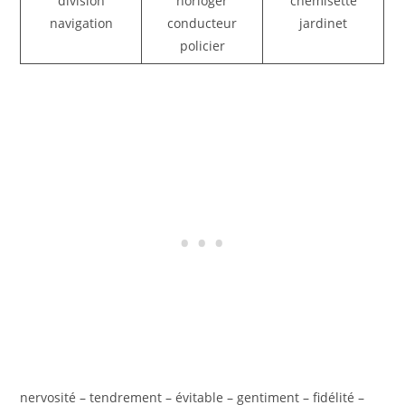
division
horloger
chemisette
navigation
conducteur
jardinet
policier
nervosité – tendrement – évitable – gentiment – fidélité –