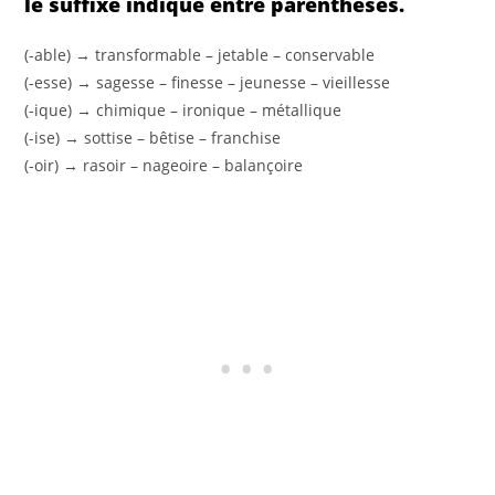
le suffixe indiqué entre parenthèses.
(-able) → transformable – jetable – conservable
(-esse) → sagesse – finesse – jeunesse – vieillesse
(-ique) → chimique – ironique – métallique
(-ise) → sottise – bêtise – franchise
(-oir) → rasoir – nageoire – balançoire