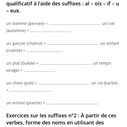
qualificatif à l’aide des suffixes : al – ois – if – u
– eux.
un homme (pensée) = ………………………………………….. un ciel
(automne) = …………………………………
un garçon (chance) = ………………………………………….. un enfant
(crainte) = ……………………………..
un plat (Suède) = ………………………………………….. un temps
(orage) = …………………………
un chien (poil) = ………………………………………….. un roi (barbe)
= ………………………………….
un enfant (plainte) = …………………………………………..
Exercices sur les suffixes n°2 : À partir de ces
verbes, forme des noms en utilisant des