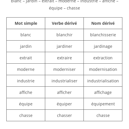
blanc – jardin – extrait – moderne – industrie – affiche –
équipe – chasse
Mot simple
Verbe dérivé
Nom dérivé
blanc
blanchir
blanchisserie
jardin
jardiner
jardinage
extrait
extraire
extraction
moderne
moderniser
modernisation
industrie
industrialiser
industrialisation
affiche
afficher
affichage
équipe
équiper
équipement
chasse
chasser
chasse