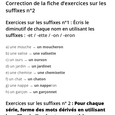
Correction de la fiche d’exercices sur les
suffixes n°2
Exercices sur les suffixes n°1 : Écris le
diminutif de chaque nom en utilisant les
suffixes :
-et / -ette / -on / -eron
a) une mouche →
un moucheron
b) une valise →
une valisette
c) un ours →
un ourson
d) un jardin →
un jardinet
e) une chemise →
une chemisette
f) un chat →
un chaton
g) une nappe →
un nappe
ron
h) un garçon →
un garçonnet
Exercices sur les suffixes n°
2
: Pour chaque
série, forme des mots dérivés en utilisant