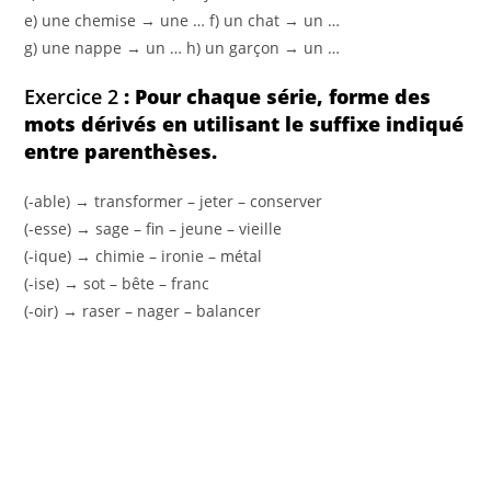
e) une chemise → une … f) un chat → un …
g) une nappe → un … h) un garçon → un …
Exercice 2
: Pour chaque série, forme des
mots dérivés en utilisant le suffixe indiqué
entre parenthèses.
(-able) → transformer – jeter – conserver
(-esse) → sage – fin – jeune – vieille
(-ique) → chimie – ironie – métal
(-ise) → sot – bête – franc
(-oir) → raser – nager – balancer