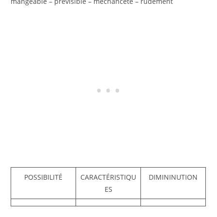
mangeable – prévisible – méchanceté – rudement
POSSIBILITÉ
CARACTÉRISTIQU
DIMININUTION
ES