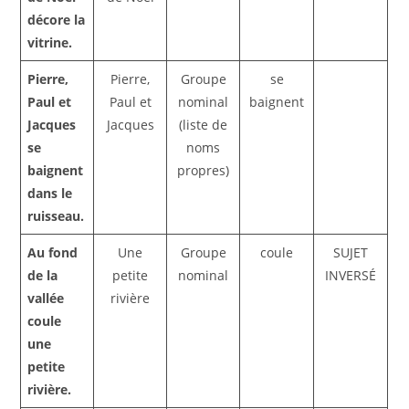
décore la
vitrine.
Pierre,
Pierre,
Groupe
se
Paul et
Paul et
nominal
baignent
Jacques
Jacques
(liste de
se
noms
baignent
propres)
dans le
ruisseau.
Au fond
Une
Groupe
coule
SUJET
de la
petite
nominal
INVERSÉ
vallée
rivière
coule
une
petite
rivière.