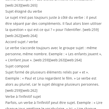
[web:263][web:265]
Sujet éloigné du verbe
Le sujet n’est pas toujours juste à côté du verbe : il peut
être séparé par des compléments. Il faut alors bien utiliser
la question « qui est-ce qui ? » pour l’identifier. [web:259]
[web:262][web:264]
Accord sujet / verbe
Le verbe s’accorde toujours avec le groupe sujet : même
personne, même nombre. Exemple : « Les enfants jouent »,
« L’enfant joue ». [web:259][web:263][web:264]
Sujet composé
Sujet formé de plusieurs éléments reliés par « et ».
Exemple : « Paul et Lina regardent le film. » Le verbe est
alors au pluriel, car le sujet désigne plusieurs personnes.
[web:259][web:262]
Verbe à l’infinitif sujet
Parfois, un verbe à l’infinitif peut être sujet. Exemple : « Lire
chaque jour améliore le vocabulaire. » Ici, « Lire chaque