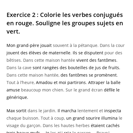
Exercice 2 : Colorie les verbes conjugués
en rouge. Souligne les groupes sujets en
vert.
Mon grand-père
jouait
souvent à la pétanque. Dans la cour
jouent
des élèves de maternelle
.
Ils
se disputent
pour des
bêtises. Dans cette maison hantée
vivent
des fantômes
.
Dans la cave
sont rangées
des bouteilles de jus de fruits.
Dans cette maison hantée,
des fantômes
se promènent
.
Tout à l’heure,
Amadou et moi
partirons
.
Attraper la balle
amuse
beaucoup mon chien. Sur le grand écran
défile
le
générique.
Max
sortit
dans le jardin.
Il
marcha
lentement et
inspecta
chaque buisson. Tout à coup,
un grand sourire
illumina
le
visage du garçon. Dans les hautes herbes
étaient cachés
trois beaux œufs
. –
Je
les
ai
!
cria
le garçon. – Bravo !