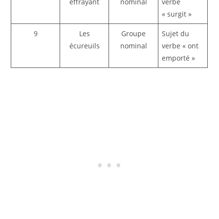
effrayant
nominal
verbe
« surgit »
9
Les
Groupe
Sujet du
écureuils
nominal
verbe « ont
emporté »