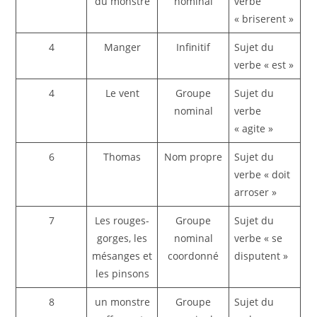
du monstre
nominal
verbe
« briserent »
4
Manger
Infinitif
Sujet du
verbe « est »
4
Le vent
Groupe
Sujet du
nominal
verbe
« agite »
6
Thomas
Nom propre
Sujet du
verbe « doit
arroser »
7
Les rouges-
Groupe
Sujet du
gorges, les
nominal
verbe « se
mésanges et
coordonné
disputent »
les pinsons
8
un monstre
Groupe
Sujet du