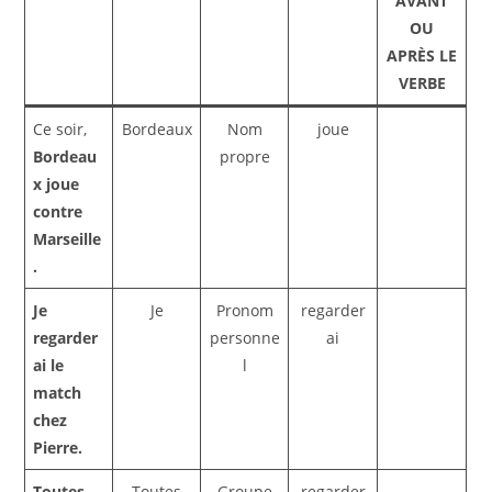
AVANT
OU
APRÈS LE
VERBE
Ce soir,
Bordeaux
Nom
joue
Bordeau
propre
x joue
contre
Marseille
.
Je
Je
Pronom
regarder
regarder
personne
ai
ai le
l
match
chez
Pierre.
Toutes
Toutes
Groupe
regarder