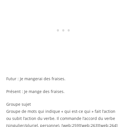
Futur : Je mangerai des fraises.
Présent : Je mange des fraises.
Groupe sujet
Groupe de mots qui indique « qui est-ce qui » fait l’action
ou subit l’action du verbe. Il commande l’accord du verbe
(singulier/pluriel, personne). [web:259][web:263][web:264]