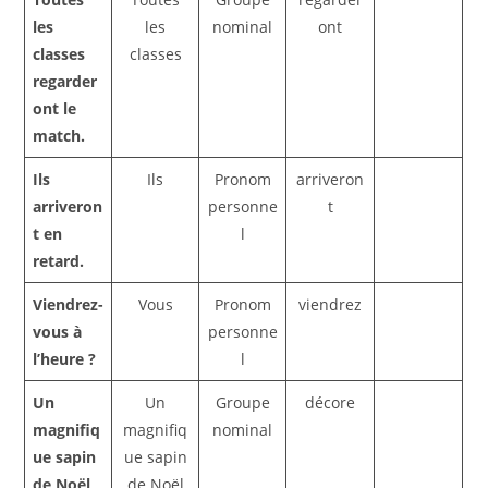
les
les
nominal
ont
classes
classes
regarder
ont le
match.
Ils
Ils
Pronom
arriveron
arriveron
personne
t
t en
l
retard.
Viendrez-
Vous
Pronom
viendrez
vous à
personne
l’heure ?
l
Un
Un
Groupe
décore
magnifiq
magnifiq
nominal
ue sapin
ue sapin
de Noël
de Noël