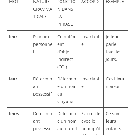
MOT
NATURE
FONCTIO
ACCORD
EXEMPLE
GRAMMA
N DANS
TICALE
LA
PHRASE
leur
Pronom
Complém
Invariabl
Je
leur
personne
ent
e
parle
l
d’objet
tous les
indirect
jours.
(COI)
leur
Détermin
Détermin
Invariabl
C’est
leur
ant
e un nom
e
maison.
possessif
au
singulier
leurs
Détermin
Détermin
S’accorde
Ce sont
ant
e un nom
avec le
leurs
possessif
au pluriel
nom qu’il
enfants.