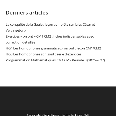
Derniers articles
La conquête de la Gaule : leçon complète sur Jules César et
Vercingétorix
Exercices « on ont » CM1 CM2 : fiches indispensables avec
correction détaillée
HG4 Les homophones grammaticaux on ont : leçon CM1/CM2
HG3 Les homophones son sont : série d’exercices
Programmation Mathématiques CM1 CM2 Période 3 (2026-2027)
Copyright - WordPress Theme by OceanWP