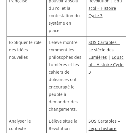
française
pouvoir absolu
Révolution
|
Edu
du roi et la
scol – Histoire
contestation du
Cycle 3
système en
place.
Expliquer le rôle
L’élève montre
SOS Cartables –
des idées
comment les
Le siècle des
nouvelles
philosophes des
Lumières
|
Edusc
Lumières et les
ol – Histoire Cycle
cahiers de
3
doléances ont
encouragé le
peuple à
demander des
changements.
Analyser le
L’élève situe la
SOS Cartables –
contexte
Révolution
Leçon histoire