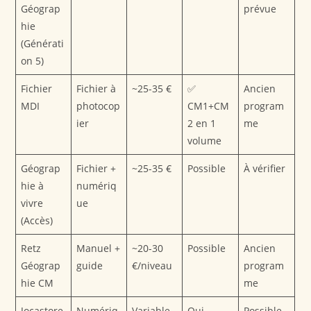
Géograp
prévue
hie
(Générati
on 5)
Fichier
Fichier à
~25-35 €
✅
Ancien
MDI
photocop
CM1+CM
program
ier
2 en 1
me
volume
Géograp
Fichier +
~25-35 €
Possible
À vérifier
hie à
numériq
vivre
ue
(Accès)
Retz
Manuel +
~20-30
Possible
Ancien
Géograp
guide
€/niveau
program
hie CM
me
Jocastore
Numériq
Variable
Oui
Possible