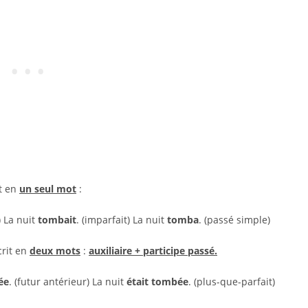
it en
un seul mot
:
) La nuit
tombait
. (imparfait) La nuit
tomba
. (passé simple)
crit en
deux mots
:
auxiliaire + participe passé.
ée
. (futur antérieur) La nuit
était tombée
. (plus-que-parfait)