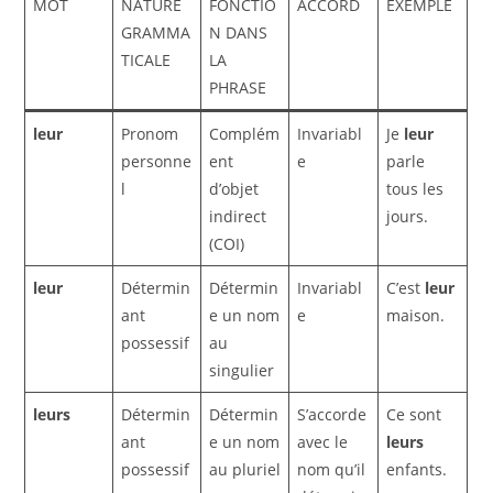
MOT
NATURE
FONCTIO
ACCORD
EXEMPLE
GRAMMA
N DANS
TICALE
LA
PHRASE
leur
Pronom
Complém
Invariabl
Je
leur
personne
ent
e
parle
l
d’objet
tous les
indirect
jours.
(COI)
leur
Détermin
Détermin
Invariabl
C’est
leur
ant
e un nom
e
maison.
possessif
au
singulier
leurs
Détermin
Détermin
S’accorde
Ce sont
ant
e un nom
avec le
leurs
possessif
au pluriel
nom qu’il
enfants.