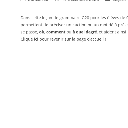
Dans cette leçon de grammaire G20 pour les élèves de 
permettent de préciser une action ou un mot déjà prése
se passe,
où
,
comment
ou
à quel degré
, et aident ains
Clique ici pour revenir sur la page d’accueil !