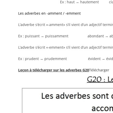
Ex : haut → hautement c
Les adverbes en -amment / -emment
L’adverbe s’écrit «-amment» s’il vient d’un adjectif termi
Ex : puissant → puissamment abondant → a
L’adverbe s’écrit «-emment» s’il vient d’un adjectif termi
Ex : prudent → prudemment évident → évi
Leçon à télécharger sur les adverbes G20
Télécharger