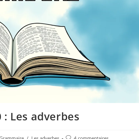
: Les adverbes
 Grammaire
/
Les adverbes
4 commentaires