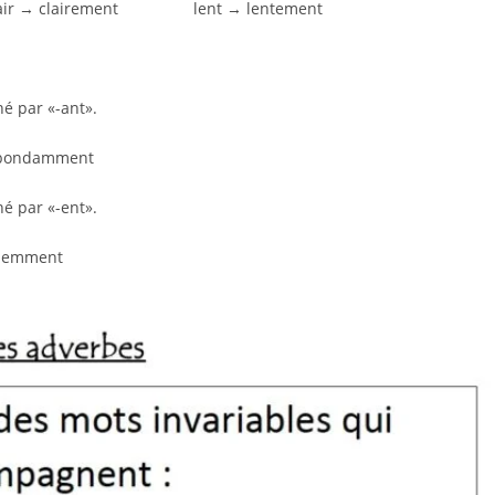
lair → clairement lent → lentement
né par «-ant».
bondamment
né par «-ent».
demment