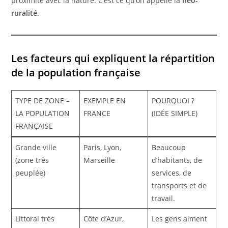
proximité avec la nature. C’est ce qu’on appelle la
néo-
ruralité
.
Les facteurs qui expliquent la répartition
de la population française
TYPE DE ZONE –
EXEMPLE EN
POURQUOI ?
LA POPULATION
FRANCE
(IDÉE SIMPLE)
FRANÇAISE
Grande ville
Paris, Lyon,
Beaucoup
(zone très
Marseille ​
d’habitants, de
peuplée)
services, de
transports et de
travail. ​
Littoral très
Côte d’Azur,
Les gens aiment