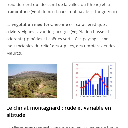
froid du nord qui descend de la vallée du Rhône) et la
tramontane
(vent du nord-ouest qui balaie le Languedoc).
La
végétation méditerranéenne
est caractéristique :
oliviers, vignes, lavande, garrigue (végétation basse et
odorante), pinèdes et chênes verts. Ces paysages sont
indissociables du
relief
des Alpilles, des Corbières et des
Maures.
Le climat montagnard : rude et variable en
altitude
Le
climat montagnard
concerne toutes les zones de haute