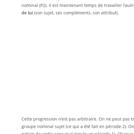
nominal (P2). Il est maintenant temps de travailler l’aut
de lui
(son sujet, ses compléments, son attribut).
Cette progression n’est pas arbitraire. On ne peut pas tra
groupe nominal sujet (ce qui a été fait en période 2). O
notion de verbe conjugué (posée en période 1). Chaque 