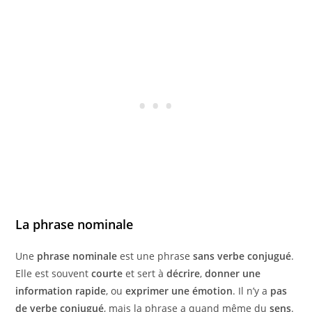
La phrase
nominale
Une
phrase nominale
est une phrase
sans verbe conjugué
.
Elle est souvent
courte
et sert à
décrire
,
donner une
information rapide
, ou
exprimer une émotion
. Il n’y a
pas
de verbe conjugué
, mais la phrase a quand même du
sens
.